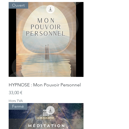
Ouvert
HYPNOSE : Mon Pouvoir Personnel
Prix
33,00 €
Hors TVA
Fermé