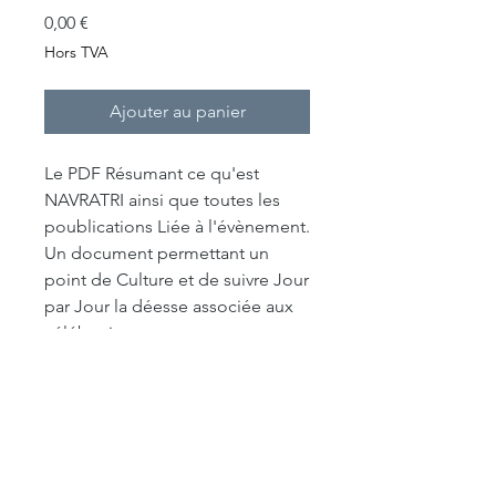
Prix
0,00 €
Hors TVA
Ajouter au panier
Le PDF Résumant ce qu'est
NAVRATRI ainsi que toutes les
poublications Liée à l'évènement.
Un document permettant un
point de Culture et de suivre Jour
par Jour la déesse associée aux
célébration.
Un petit guide pour entrevoir une
culture très riche mettant à
l'honneur l'energie Féminine
autant que l'energie Masculine.
Bonne lecture et bonne pratique