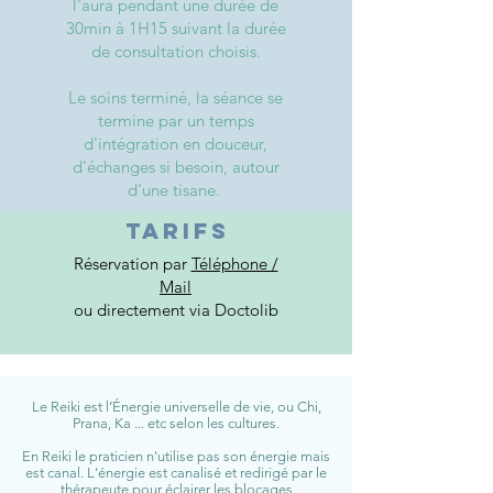
l'aura pendant une durée de
30min à 1H15 suivant la durée
de consultation choisis.
Le soins terminé, la séance se
termine par un temps
d'intégration en douceur,
d'échanges si besoin, autour
d'une tisane.
Tarifs
Réservation
par
Téléphone /
Mail
ou directement via Doctolib
Le Reiki est l’Énergie universelle de vie, ou Chi,
Prana, Ka ... etc selon les cultures.
En Reiki le praticien n'utilise pas son énergie mais
est canal. L'énergie est canalisé et redirigé par le
thérapeute pour éclairer les blocages