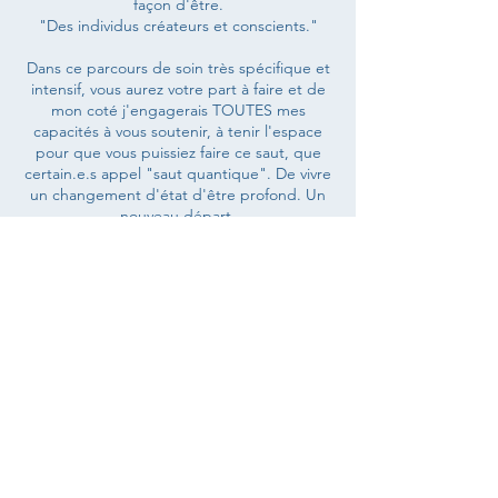
façon d'être.
"Des individus créateurs et conscients."
Dans ce parcours de soin très spécifique et
intensif, vous aurez votre part à faire et de
mon coté j'engagerais TOUTES mes
capacités à vous soutenir, à tenir l'espace
pour que vous puissiez faire ce saut, que
certain.e.s appel "saut quantique". De vivre
un changement d'état d'être profond. Un
nouveau départ.
Je me réserve le droit de vous orienter vers
des accompagnements plus doux et moins
puissants.
Ce n'est pas un accompagnement anodin
et parfois il est préférable d'y aller
doucement.
Utilisation du tambour, chant, appel
d'archétypes et d'énergies spécifiques.
Soins "Chamanique" puissant.
Rituels, Rééquilibrage / Protection -
Harmonisation - Libération - Circulation -