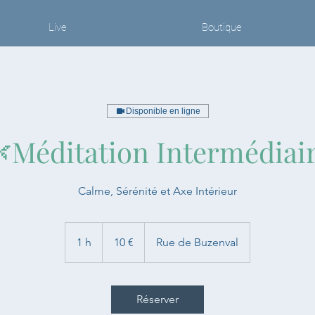
Live
Boutique
Disponible en ligne
Méditation Intermédiai
Calme, Sérénité et Axe Intérieur
10
euros
1 h
1
10 €
Rue de Buzenval
Réserver