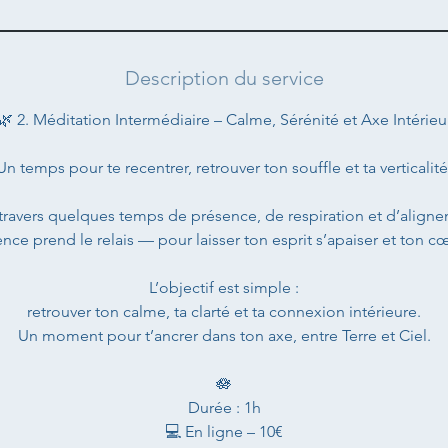
Description du service
🌿 2. Méditation Intermédiaire – Calme, Sérénité et Axe Intérieu
Un temps pour te recentrer, retrouver ton souffle et ta verticalité
 travers quelques temps de présence, de respiration et d’alignem
lence prend le relais — pour laisser ton esprit s’apaiser et ton cœ
L’objectif est simple :
retrouver ton calme, ta clarté et ta connexion intérieure.
Un moment pour t’ancrer dans ton axe, entre Terre et Ciel.
🪷
Durée : 1h
💻 En ligne – 10€