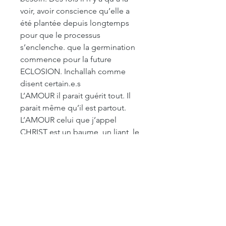
voir, avoir conscience qu’elle a
été plantée depuis longtemps
pour que le processus
s’enclenche. que la germination
commence pour la future
ECLOSION. Inchallah comme
disent certain.e.s
L’AMOUR il parait guérit tout. Il
parait même qu’il est partout.
L’AMOUR celui que j’appel
CHRIST est un baume, un liant, le
support, le lien. Cet AMOUR là
est comme la MAIN
UNIVERSELLE, celle du BUDDHA,
comme les bras de St MARIE,
comme les profondeurs de la
TERRE, de l’ESPACE, un AMOUR
où je peux enfin me déposer en