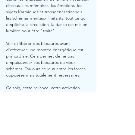
dissous. Les mémoires, les émotions, les 
sujets Karmiques et transgénérationnels ... 
les schémas mentaux limitants, tout ce qui 
empêche la circulation, la danse est mis en 
lumière pour être "traité".
Voir et libérer des blessures avant 
d'effectuer une montée énergétique est 
primordiale. Cela permet de ne pas 
empuissancer ces blessures ou vieux 
schémas. Toujours ce jeux entre les forces 
opposées mais totalement nécessaires.
Ce soin, cette reliance, cette activation 
énergétique à pour but de vous rappeler à 
votre Puissance et votre Vitalité ainsi que 
d'accéder à de nouveaux plans de 
consciences. Autant dire plus simplement 
un Saut quantique.
Harmonie CORPS et ESPRIT