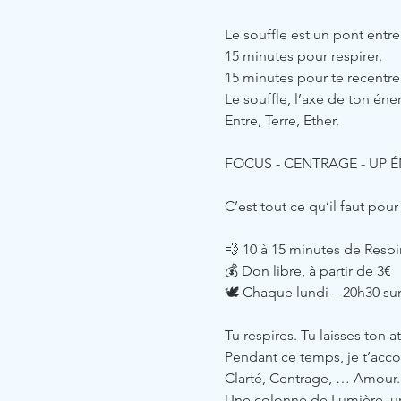
Le souffle est un pont entre 
15 minutes pour respirer.
15 minutes pour te recentrer
Le souffle, l’axe de ton éner
Entre, Terre, Ether.
FOCUS - CENTRAGE - UP 
C’est tout ce qu’il faut po
💨 10 à 15 minutes de Respi
💰 Don libre, à partir de 3€ 
🕊️ Chaque lundi – 20h30 s
Tu respires. Tu laisses ton a
Pendant ce temps, je t’acc
Clarté, Centrage, … Amour.
Une colonne de Lumière, un