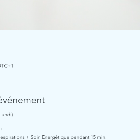
 UTC+1
'événement
Lundi)
 !
Respirations + Soin Energétique pendant 15 min.