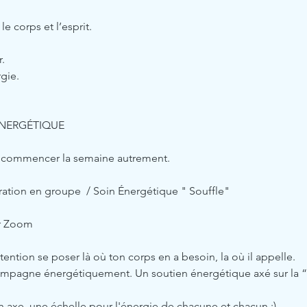
le corps et l’esprit.
.
gie. 
ÉNERGÉTIQUE
ur commencer la semaine autrement.
ration en groupe  / Soin Énergétique " Souffle"
ur Zoom
ttention se poser là où ton corps en a besoin, la où il appelle.
ompagne énergétiquement. Un soutien énergétique axé sur la “L
 
 axe, une échelle pour l'énergie de chacune et chacun ;)