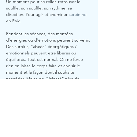
Un moment pour se relier, retrouver le 
souffle, son souffle, son rythme, sa 
direction. Pour agir et cheminer 
serein.ne
en Paix. 
Pendant les séances, des montées 
d’énergies ou d’émotions peuvent survenir. 
Des surplus, "abcès" énergétiques / 
émotionnels peuvent être libérés ou 
équilibrés. Tout est normal. On ne force 
rien on laisse le corps faire et choisir le 
moment et la façon dont il souhaite 
procéder. Moins de “Volonté” plus de 
“Lâcher prise”. Moins de "Mental" plus de 
"corps". 
#Confiance
#équilibre