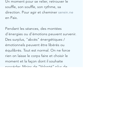
Un moment pour se relier, retrouver le 
souffle, son souffle, son rythme, sa 
direction. Pour agir et cheminer 
serein.ne
en Paix. 
Pendant les séances, des montées 
d’énergies ou d’émotions peuvent survenir. 
Des surplus, "abcès" énergétiques / 
émotionnels peuvent être libérés ou 
équilibrés. Tout est normal. On ne force 
rien on laisse le corps faire et choisir le 
moment et la façon dont il souhaite 
procéder. Moins de “Volonté” plus de 
“Lâcher prise”. Moins de "Mental" plus de 
"corps". 
#Confiance
#équilibre