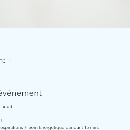
 UTC+1
'événement
Lundi)
 !
Respirations + Soin Energétique pendant 15 min.