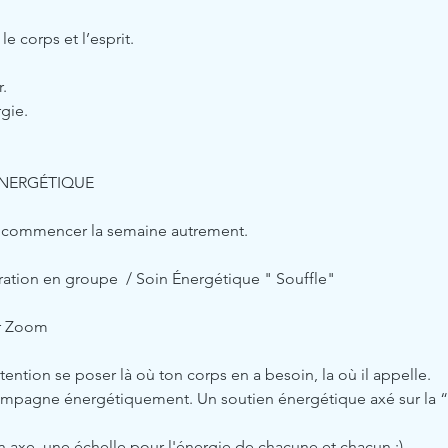
le corps et l’esprit.
.
gie. 
ÉNERGÉTIQUE
ur commencer la semaine autrement.
ration en groupe  / Soin Énergétique " Souffle"
ur Zoom
ttention se poser là où ton corps en a besoin, la où il appelle.
ompagne énergétiquement. Un soutien énergétique axé sur la “L
 
 axe, une échelle pour l'énergie de chacune et chacun ;)