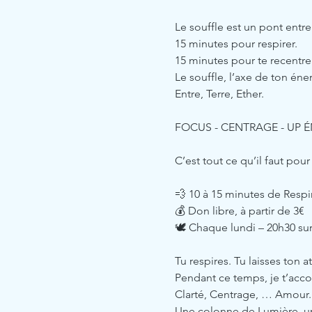
Le souffle est un pont entre 
15 minutes pour respirer.
15 minutes pour te recentrer
Le souffle, l’axe de ton éner
Entre, Terre, Ether.
FOCUS - CENTRAGE - UP 
C’est tout ce qu’il faut po
💨 10 à 15 minutes de Respi
💰 Don libre, à partir de 3€ 
🕊️ Chaque lundi – 20h30 s
Tu respires. Tu laisses ton a
Pendant ce temps, je t’acc
Clarté, Centrage, … Amour.
Une colonne de Lumière, un