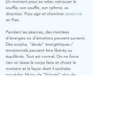
Un moment pour se relier, retrouver le 
souffle, son souffle, son rythme, sa 
direction. Pour agir et cheminer 
serein.ne
en Paix. 
Pendant les séances, des montées 
d’énergies ou d’émotions peuvent survenir. 
Des surplus, "abcès" énergétiques / 
émotionnels peuvent être libérés ou 
équilibrés. Tout est normal. On ne force 
rien on laisse le corps faire et choisir le 
moment et la façon dont il souhaite 
procéder. Moins de “Volonté” plus de 
“Lâcher prise”. Moins de "Mental" plus de 
"corps". 
#Confiance
#équilibre