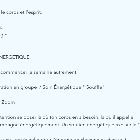
le corps et l’esprit.
.
gie. 
ÉNERGÉTIQUE
ur commencer la semaine autrement.
ration en groupe  / Soin Énergétique " Souffle"
ur Zoom
ttention se poser là où ton corps en a besoin, la où il appelle.
ompagne énergétiquement. Un soutien énergétique axé sur la “L
 
 axe, une échelle pour l'énergie de chacune et chacun ;)