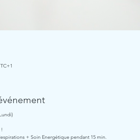
 UTC+1
'événement
Lundi)
 !
Respirations + Soin Energétique pendant 15 min.