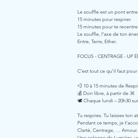
Le souffle est un pont entre 
15 minutes pour respirer.
15 minutes pour te recentrer
Le souffle, l’axe de ton éner
Entre, Terre, Ether.
FOCUS - CENTRAGE - UP 
C’est tout ce qu’il faut po
💨 10 à 15 minutes de Respi
💰 Don libre, à partir de 3€ 
🕊️ Chaque lundi – 20h30 s
Tu respires. Tu laisses ton a
Pendant ce temps, je t’acc
Clarté, Centrage, … Amour.
Une colonne de Lumière, un