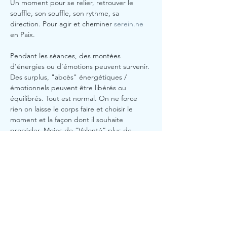
Un moment pour se relier, retrouver le 
souffle, son souffle, son rythme, sa 
direction. Pour agir et cheminer 
serein.ne
en Paix. 
Pendant les séances, des montées 
d’énergies ou d’émotions peuvent survenir. 
Des surplus, "abcès" énergétiques / 
émotionnels peuvent être libérés ou 
équilibrés. Tout est normal. On ne force 
rien on laisse le corps faire et choisir le 
moment et la façon dont il souhaite 
procéder. Moins de “Volonté” plus de 
“Lâcher prise”. Moins de "Mental" plus de 
"corps". 
#Confiance
#équilibre